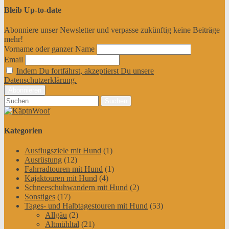
Bleib Up-to-date
Abonniere unser Newsletter und verpasse zukünftig keine Beiträge
mehr!
Vorname oder ganzer Name
Email
Indem Du fortfährst, akzeptierst Du unsere
Datenschutzerklärung.
Suchen
nach:
Kategorien
Ausflugsziele mit Hund
(1)
Ausrüstung
(12)
Fahrradtouren mit Hund
(1)
Kajaktouren mit Hund
(4)
Schneeschuhwandern mit Hund
(2)
Sonstiges
(17)
Tages- und Halbtagestouren mit Hund
(53)
Allgäu
(2)
Altmühltal
(21)