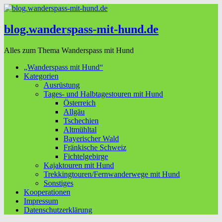
blog.wanderspass-mit-hund.de
Alles zum Thema Wanderspass mit Hund
„Wanderspass mit Hund“
Kategorien
Ausrüstung
Tages- und Halbtagestouren mit Hund
Österreich
Allgäu
Tschechien
Altmühltal
Bayerischer Wald
Fränkische Schweiz
Fichtelgebirge
Kajaktouren mit Hund
Trekkingtouren/Fernwanderwege mit Hund
Sonstiges
Kooperationen
Impressum
Datenschutzerklärung