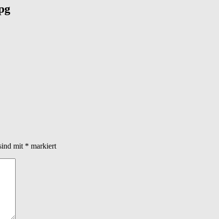
pg
sind mit
*
markiert