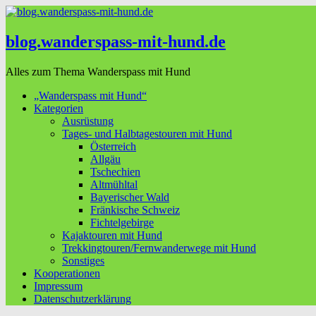
blog.wanderspass-mit-hund.de
Alles zum Thema Wanderspass mit Hund
„Wanderspass mit Hund“
Kategorien
Ausrüstung
Tages- und Halbtagestouren mit Hund
Österreich
Allgäu
Tschechien
Altmühltal
Bayerischer Wald
Fränkische Schweiz
Fichtelgebirge
Kajaktouren mit Hund
Trekkingtouren/Fernwanderwege mit Hund
Sonstiges
Kooperationen
Impressum
Datenschutzerklärung