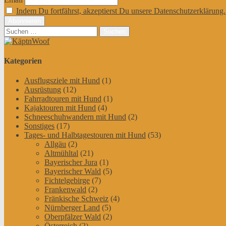
Indem Du fortfährst, akzeptierst Du unsere Datenschutzerklärung.
Suchen
nach:
Kategorien
Ausflugsziele mit Hund
(1)
Ausrüstung
(12)
Fahrradtouren mit Hund
(1)
Kajaktouren mit Hund
(4)
Schneeschuhwandern mit Hund
(2)
Sonstiges
(17)
Tages- und Halbtagestouren mit Hund
(53)
Allgäu
(2)
Altmühltal
(21)
Bayerischer Jura
(1)
Bayerischer Wald
(5)
Fichtelgebirge
(7)
Frankenwald
(2)
Fränkische Schweiz
(4)
Nürnberger Land
(5)
Oberpfälzer Wald
(2)
Österreich
(2)