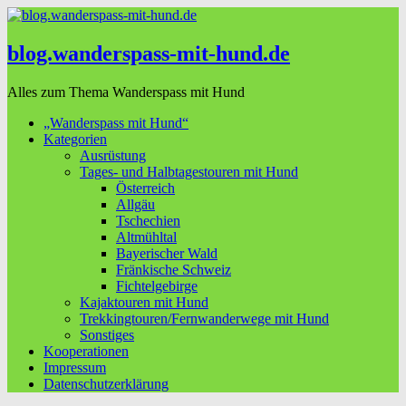
blog.wanderspass-mit-hund.de
Alles zum Thema Wanderspass mit Hund
„Wanderspass mit Hund“
Kategorien
Ausrüstung
Tages- und Halbtagestouren mit Hund
Österreich
Allgäu
Tschechien
Altmühltal
Bayerischer Wald
Fränkische Schweiz
Fichtelgebirge
Kajaktouren mit Hund
Trekkingtouren/Fernwanderwege mit Hund
Sonstiges
Kooperationen
Impressum
Datenschutzerklärung