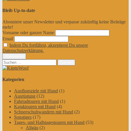
Bleib Up-to-date
Abonniere unser Newsletter und verpasse zukünftig keine Beiträge
mehr!
Vorname oder ganzer Name
Email
Indem Du fortfährst, akzeptierst Du unsere
Datenschutzerklärung.
Suchen
nach:
Kategorien
Ausflugsziele mit Hund
(1)
Ausrüstung
(12)
Fahrradtouren mit Hund
(1)
Kajaktouren mit Hund
(4)
Schneeschuhwandern mit Hund
(2)
Sonstiges
(17)
Tages- und Halbtagestouren mit Hund
(53)
Allgäu
(2)