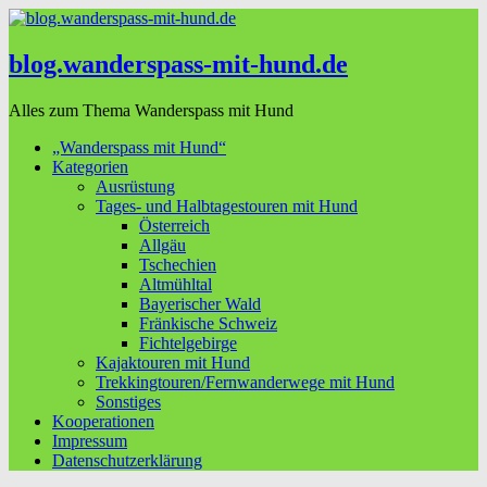
blog.wanderspass-mit-hund.de
Alles zum Thema Wanderspass mit Hund
„Wanderspass mit Hund“
Kategorien
Ausrüstung
Tages- und Halbtagestouren mit Hund
Österreich
Allgäu
Tschechien
Altmühltal
Bayerischer Wald
Fränkische Schweiz
Fichtelgebirge
Kajaktouren mit Hund
Trekkingtouren/Fernwanderwege mit Hund
Sonstiges
Kooperationen
Impressum
Datenschutzerklärung