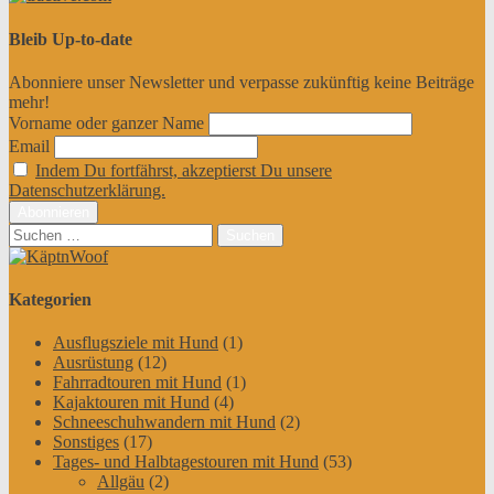
Bleib Up-to-date
Abonniere unser Newsletter und verpasse zukünftig keine Beiträge
mehr!
Vorname oder ganzer Name
Email
Indem Du fortfährst, akzeptierst Du unsere
Datenschutzerklärung.
Suchen
nach:
Kategorien
Ausflugsziele mit Hund
(1)
Ausrüstung
(12)
Fahrradtouren mit Hund
(1)
Kajaktouren mit Hund
(4)
Schneeschuhwandern mit Hund
(2)
Sonstiges
(17)
Tages- und Halbtagestouren mit Hund
(53)
Allgäu
(2)