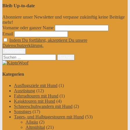
Bleib Up-to-date
Abonniere unser Newsletter und verpasse zukünftig keine Beiträge
mehr!
Vorname oder ganzer Name
Email
Indem Du fortfährst, akzeptierst Du unsere
Datenschutzerklärung.
Suchen
nach:
Kategorien
Ausflugsziele mit Hund
(1)
Ausrüstung
(12)
Fahrradtouren mit Hund
(1)
Kajaktouren mit Hund
(4)
Schneeschuhwandern mit Hund
(2)
Sonstiges
(17)
Tages- und Halbtagestouren mit Hund
(53)
Allgäu
(2)
Altmühltal
(21)