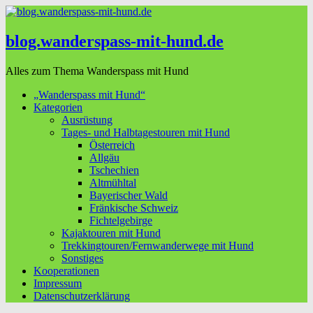
blog.wanderspass-mit-hund.de
Alles zum Thema Wanderspass mit Hund
„Wanderspass mit Hund“
Kategorien
Ausrüstung
Tages- und Halbtagestouren mit Hund
Österreich
Allgäu
Tschechien
Altmühltal
Bayerischer Wald
Fränkische Schweiz
Fichtelgebirge
Kajaktouren mit Hund
Trekkingtouren/Fernwanderwege mit Hund
Sonstiges
Kooperationen
Impressum
Datenschutzerklärung