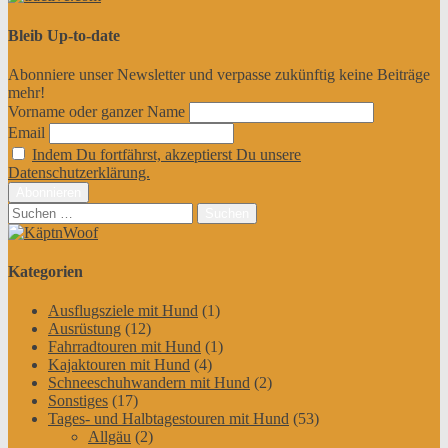
Bleib Up-to-date
Abonniere unser Newsletter und verpasse zukünftig keine Beiträge
mehr!
Vorname oder ganzer Name
Email
Indem Du fortfährst, akzeptierst Du unsere
Datenschutzerklärung.
Suchen
nach:
Kategorien
Ausflugsziele mit Hund
(1)
Ausrüstung
(12)
Fahrradtouren mit Hund
(1)
Kajaktouren mit Hund
(4)
Schneeschuhwandern mit Hund
(2)
Sonstiges
(17)
Tages- und Halbtagestouren mit Hund
(53)
Allgäu
(2)