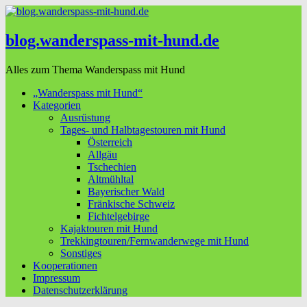
blog.wanderspass-mit-hund.de
Alles zum Thema Wanderspass mit Hund
„Wanderspass mit Hund“
Kategorien
Ausrüstung
Tages- und Halbtagestouren mit Hund
Österreich
Allgäu
Tschechien
Altmühltal
Bayerischer Wald
Fränkische Schweiz
Fichtelgebirge
Kajaktouren mit Hund
Trekkingtouren/Fernwanderwege mit Hund
Sonstiges
Kooperationen
Impressum
Datenschutzerklärung