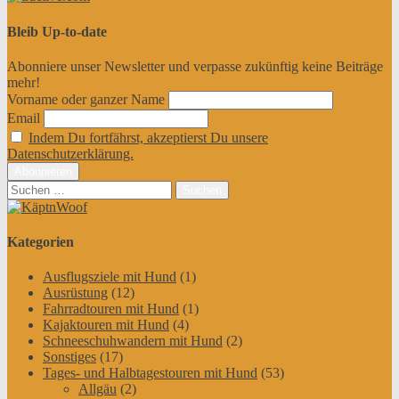
Bleib Up-to-date
Abonniere unser Newsletter und verpasse zukünftig keine Beiträge
mehr!
Vorname oder ganzer Name
Email
Indem Du fortfährst, akzeptierst Du unsere
Datenschutzerklärung.
Suchen
nach:
Kategorien
Ausflugsziele mit Hund
(1)
Ausrüstung
(12)
Fahrradtouren mit Hund
(1)
Kajaktouren mit Hund
(4)
Schneeschuhwandern mit Hund
(2)
Sonstiges
(17)
Tages- und Halbtagestouren mit Hund
(53)
Allgäu
(2)