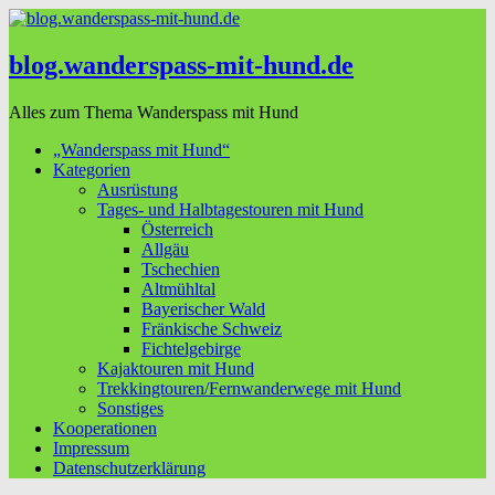
blog.wanderspass-mit-hund.de
Alles zum Thema Wanderspass mit Hund
„Wanderspass mit Hund“
Kategorien
Ausrüstung
Tages- und Halbtagestouren mit Hund
Österreich
Allgäu
Tschechien
Altmühltal
Bayerischer Wald
Fränkische Schweiz
Fichtelgebirge
Kajaktouren mit Hund
Trekkingtouren/Fernwanderwege mit Hund
Sonstiges
Kooperationen
Impressum
Datenschutzerklärung