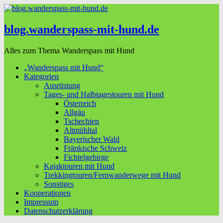
blog.wanderspass-mit-hund.de
Alles zum Thema Wanderspass mit Hund
„Wanderspass mit Hund“
Kategorien
Ausrüstung
Tages- und Halbtagestouren mit Hund
Österreich
Allgäu
Tschechien
Altmühltal
Bayerischer Wald
Fränkische Schweiz
Fichtelgebirge
Kajaktouren mit Hund
Trekkingtouren/Fernwanderwege mit Hund
Sonstiges
Kooperationen
Impressum
Datenschutzerklärung