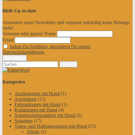
Bleib Up-to-date
Abonniere unser Newsletter und verpasse zukünftig keine Beiträge
mehr!
Vorname oder ganzer Name
Email
Indem Du fortfährst, akzeptierst Du unsere
Datenschutzerklärung.
Suchen
nach:
Kategorien
Ausflugsziele mit Hund
(1)
Ausrüstung
(12)
Fahrradtouren mit Hund
(1)
Kajaktouren mit Hund
(4)
Schneeschuhwandern mit Hund
(2)
Sonstiges
(17)
Tages- und Halbtagestouren mit Hund
(53)
Allgäu
(2)