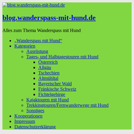
blog.wanderspass-mit-hund.de
Alles zum Thema Wanderspass mit Hund
„Wanderspass mit Hund“
Kategorien
Ausrüstung
Tages- und Halbtagestouren mit Hund
Österreich
Allgäu
Tschechien
Altmühltal
Bayerischer Wald
Fränkische Schweiz
Fichtelgebirge
Kajaktouren mit Hund
Trekkingtouren/Fernwanderwege mit Hund
Sonstiges
Kooperationen
Impressum
Datenschutzerklärung