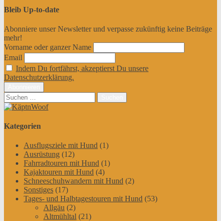
Bleib Up-to-date
Abonniere unser Newsletter und verpasse zukünftig keine Beiträge
mehr!
Vorname oder ganzer Name
Email
Indem Du fortfährst, akzeptierst Du unsere
Datenschutzerklärung.
Suchen
nach:
Kategorien
Ausflugsziele mit Hund
(1)
Ausrüstung
(12)
Fahrradtouren mit Hund
(1)
Kajaktouren mit Hund
(4)
Schneeschuhwandern mit Hund
(2)
Sonstiges
(17)
Tages- und Halbtagestouren mit Hund
(53)
Allgäu
(2)
Altmühltal
(21)