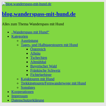
blog.wanderspass-mit-hund.de
Alles zum Thema Wanderspass mit Hund
„Wanderspass mit Hund“
Kategorien
Ausrüstung
Tages- und Halbtagestouren mit Hund
Österreich
Allgäu
Tschechien
Altmühltal
Bayerischer Wald
Fränkische Schweiz
Fichtelgebirge
Kajaktouren mit Hund
Trekkingtouren/Fernwanderwege mit Hund
Sonstiges
Kooperationen
Impressum
Datenschutzerklärung