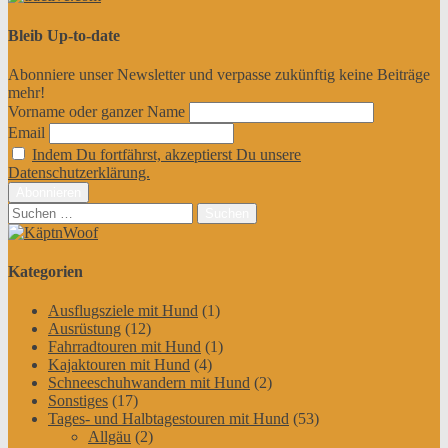
Bleib Up-to-date
Abonniere unser Newsletter und verpasse zukünftig keine Beiträge
mehr!
Vorname oder ganzer Name
Email
Indem Du fortfährst, akzeptierst Du unsere
Datenschutzerklärung.
Suchen
nach:
Kategorien
Ausflugsziele mit Hund
(1)
Ausrüstung
(12)
Fahrradtouren mit Hund
(1)
Kajaktouren mit Hund
(4)
Schneeschuhwandern mit Hund
(2)
Sonstiges
(17)
Tages- und Halbtagestouren mit Hund
(53)
Allgäu
(2)