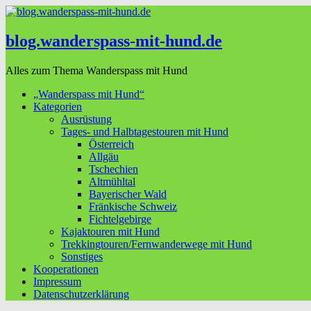
blog.wanderspass-mit-hund.de
Alles zum Thema Wanderspass mit Hund
„Wanderspass mit Hund“
Kategorien
Ausrüstung
Tages- und Halbtagestouren mit Hund
Österreich
Allgäu
Tschechien
Altmühltal
Bayerischer Wald
Fränkische Schweiz
Fichtelgebirge
Kajaktouren mit Hund
Trekkingtouren/Fernwanderwege mit Hund
Sonstiges
Kooperationen
Impressum
Datenschutzerklärung