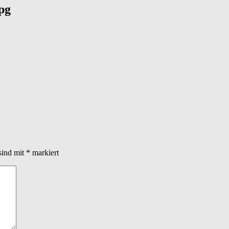
pg
sind mit
*
markiert