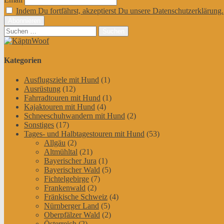
Indem Du fortfährst, akzeptierst Du unsere Datenschutzerklärung.
Suchen
nach:
Kategorien
Ausflugsziele mit Hund
(1)
Ausrüstung
(12)
Fahrradtouren mit Hund
(1)
Kajaktouren mit Hund
(4)
Schneeschuhwandern mit Hund
(2)
Sonstiges
(17)
Tages- und Halbtagestouren mit Hund
(53)
Allgäu
(2)
Altmühltal
(21)
Bayerischer Jura
(1)
Bayerischer Wald
(5)
Fichtelgebirge
(7)
Frankenwald
(2)
Fränkische Schweiz
(4)
Nürnberger Land
(5)
Oberpfälzer Wald
(2)
Österreich
(2)