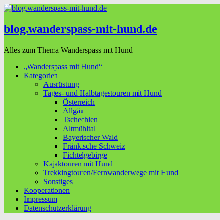
blog.wanderspass-mit-hund.de
Alles zum Thema Wanderspass mit Hund
„Wanderspass mit Hund“
Kategorien
Ausrüstung
Tages- und Halbtagestouren mit Hund
Österreich
Allgäu
Tschechien
Altmühltal
Bayerischer Wald
Fränkische Schweiz
Fichtelgebirge
Kajaktouren mit Hund
Trekkingtouren/Fernwanderwege mit Hund
Sonstiges
Kooperationen
Impressum
Datenschutzerklärung