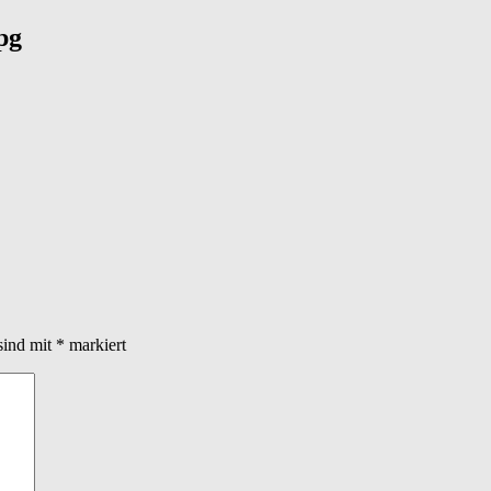
pg
sind mit
*
markiert