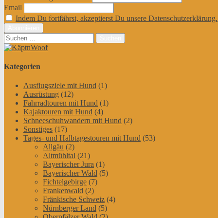
Email
Indem Du fortfährst, akzeptierst Du unsere Datenschutzerklärung.
Suchen
nach:
Kategorien
Ausflugsziele mit Hund
(1)
Ausrüstung
(12)
Fahrradtouren mit Hund
(1)
Kajaktouren mit Hund
(4)
Schneeschuhwandern mit Hund
(2)
Sonstiges
(17)
Tages- und Halbtagestouren mit Hund
(53)
Allgäu
(2)
Altmühltal
(21)
Bayerischer Jura
(1)
Bayerischer Wald
(5)
Fichtelgebirge
(7)
Frankenwald
(2)
Fränkische Schweiz
(4)
Nürnberger Land
(5)
Oberpfälzer Wald
(2)