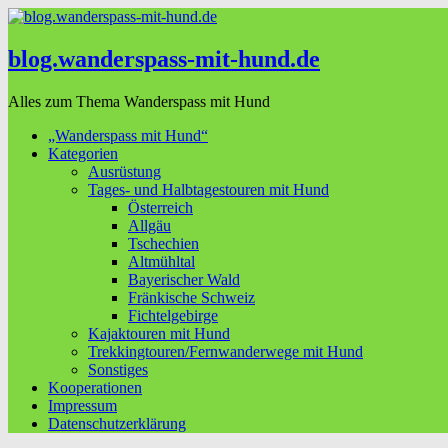
blog.wanderspass-mit-hund.de
Alles zum Thema Wanderspass mit Hund
„Wanderspass mit Hund“
Kategorien
Ausrüstung
Tages- und Halbtagestouren mit Hund
Österreich
Allgäu
Tschechien
Altmühltal
Bayerischer Wald
Fränkische Schweiz
Fichtelgebirge
Kajaktouren mit Hund
Trekkingtouren/Fernwanderwege mit Hund
Sonstiges
Kooperationen
Impressum
Datenschutzerklärung