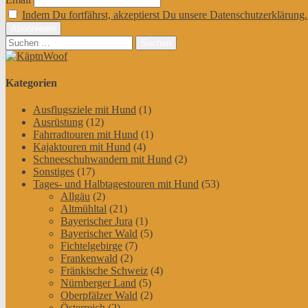
Indem Du fortfährst, akzeptierst Du unsere Datenschutzerklärung.
Suchen
nach:
Kategorien
Ausflugsziele mit Hund
(1)
Ausrüstung
(12)
Fahrradtouren mit Hund
(1)
Kajaktouren mit Hund
(4)
Schneeschuhwandern mit Hund
(2)
Sonstiges
(17)
Tages- und Halbtagestouren mit Hund
(53)
Allgäu
(2)
Altmühltal
(21)
Bayerischer Jura
(1)
Bayerischer Wald
(5)
Fichtelgebirge
(7)
Frankenwald
(2)
Fränkische Schweiz
(4)
Nürnberger Land
(5)
Oberpfälzer Wald
(2)
Österreich
(2)