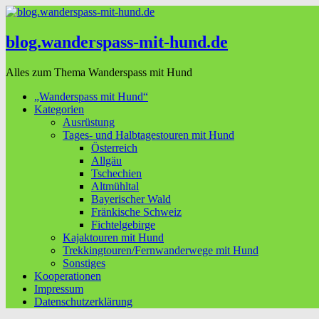
blog.wanderspass-mit-hund.de
Alles zum Thema Wanderspass mit Hund
„Wanderspass mit Hund“
Kategorien
Ausrüstung
Tages- und Halbtagestouren mit Hund
Österreich
Allgäu
Tschechien
Altmühltal
Bayerischer Wald
Fränkische Schweiz
Fichtelgebirge
Kajaktouren mit Hund
Trekkingtouren/Fernwanderwege mit Hund
Sonstiges
Kooperationen
Impressum
Datenschutzerklärung