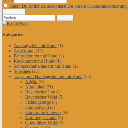
Indem Du fortfährst, akzeptierst Du unsere Datenschutzerklärung.
Suchen
nach:
Kategorien
Ausflugsziele mit Hund
(1)
Ausrüstung
(12)
Fahrradtouren mit Hund
(1)
Kajaktouren mit Hund
(4)
Schneeschuhwandern mit Hund
(2)
Sonstiges
(17)
Tages- und Halbtagestouren mit Hund
(53)
Allgäu
(2)
Altmühltal
(21)
Bayerischer Jura
(1)
Bayerischer Wald
(5)
Fichtelgebirge
(7)
Frankenwald
(2)
Fränkische Schweiz
(4)
Nürnberger Land
(5)
Oberpfälzer Wald
(2)
Österreich
(2)