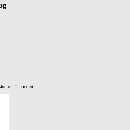
pg
sind mit
*
markiert