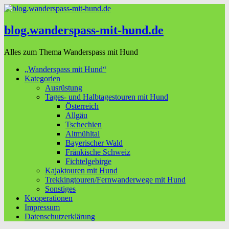
blog.wanderspass-mit-hund.de
Alles zum Thema Wanderspass mit Hund
„Wanderspass mit Hund“
Kategorien
Ausrüstung
Tages- und Halbtagestouren mit Hund
Österreich
Allgäu
Tschechien
Altmühltal
Bayerischer Wald
Fränkische Schweiz
Fichtelgebirge
Kajaktouren mit Hund
Trekkingtouren/Fernwanderwege mit Hund
Sonstiges
Kooperationen
Impressum
Datenschutzerklärung