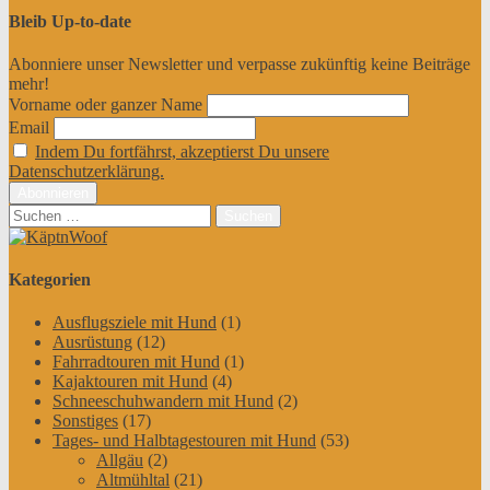
Bleib Up-to-date
Abonniere unser Newsletter und verpasse zukünftig keine Beiträge
mehr!
Vorname oder ganzer Name
Email
Indem Du fortfährst, akzeptierst Du unsere
Datenschutzerklärung.
Suchen
nach:
Kategorien
Ausflugsziele mit Hund
(1)
Ausrüstung
(12)
Fahrradtouren mit Hund
(1)
Kajaktouren mit Hund
(4)
Schneeschuhwandern mit Hund
(2)
Sonstiges
(17)
Tages- und Halbtagestouren mit Hund
(53)
Allgäu
(2)
Altmühltal
(21)