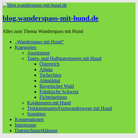
blog.wanderspass-mit-hund.de
Alles zum Thema Wanderspass mit Hund
„Wanderspass mit Hund“
Kategorien
Ausrüstung
Tages- und Halbtagestouren mit Hund
Österreich
Allgäu
Tschechien
Altmühltal
Bayerischer Wald
Fränkische Schweiz
Fichtelgebirge
Kajaktouren mit Hund
Trekkingtouren/Fernwanderwege mit Hund
Sonstiges
Kooperationen
Impressum
Datenschutzerklärung