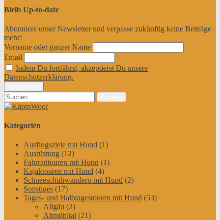
Bleib Up-to-date
Abonniere unser Newsletter und verpasse zukünftig keine Beiträge
mehr!
Vorname oder ganzer Name
Email
Indem Du fortfährst, akzeptierst Du unsere
Datenschutzerklärung.
Suchen
nach:
Kategorien
Ausflugsziele mit Hund
(1)
Ausrüstung
(12)
Fahrradtouren mit Hund
(1)
Kajaktouren mit Hund
(4)
Schneeschuhwandern mit Hund
(2)
Sonstiges
(17)
Tages- und Halbtagestouren mit Hund
(53)
Allgäu
(2)
Altmühltal
(21)