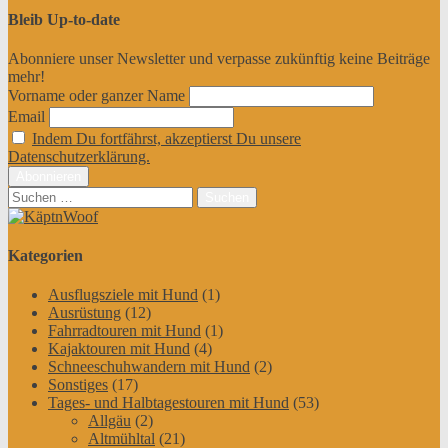
Bleib Up-to-date
Abonniere unser Newsletter und verpasse zukünftig keine Beiträge
mehr!
Vorname oder ganzer Name
Email
Indem Du fortfährst, akzeptierst Du unsere
Datenschutzerklärung.
Suchen
nach:
Kategorien
Ausflugsziele mit Hund
(1)
Ausrüstung
(12)
Fahrradtouren mit Hund
(1)
Kajaktouren mit Hund
(4)
Schneeschuhwandern mit Hund
(2)
Sonstiges
(17)
Tages- und Halbtagestouren mit Hund
(53)
Allgäu
(2)
Altmühltal
(21)