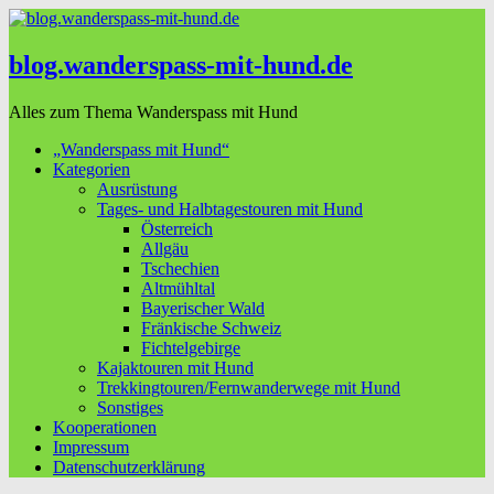
blog.wanderspass-mit-hund.de
Alles zum Thema Wanderspass mit Hund
„Wanderspass mit Hund“
Kategorien
Ausrüstung
Tages- und Halbtagestouren mit Hund
Österreich
Allgäu
Tschechien
Altmühltal
Bayerischer Wald
Fränkische Schweiz
Fichtelgebirge
Kajaktouren mit Hund
Trekkingtouren/Fernwanderwege mit Hund
Sonstiges
Kooperationen
Impressum
Datenschutzerklärung