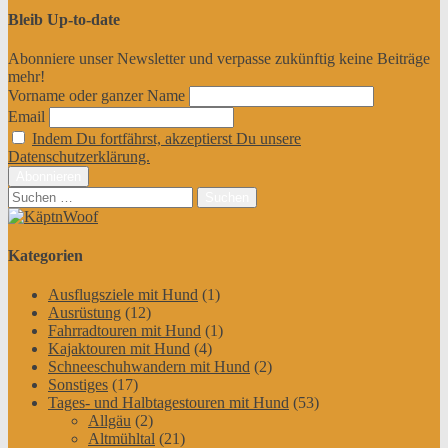
Bleib Up-to-date
Abonniere unser Newsletter und verpasse zukünftig keine Beiträge
mehr!
Vorname oder ganzer Name
Email
Indem Du fortfährst, akzeptierst Du unsere
Datenschutzerklärung.
Suchen
nach:
Kategorien
Ausflugsziele mit Hund
(1)
Ausrüstung
(12)
Fahrradtouren mit Hund
(1)
Kajaktouren mit Hund
(4)
Schneeschuhwandern mit Hund
(2)
Sonstiges
(17)
Tages- und Halbtagestouren mit Hund
(53)
Allgäu
(2)
Altmühltal
(21)