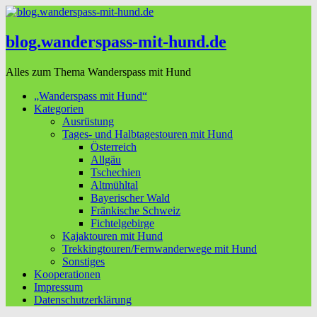
blog.wanderspass-mit-hund.de
Alles zum Thema Wanderspass mit Hund
„Wanderspass mit Hund“
Kategorien
Ausrüstung
Tages- und Halbtagestouren mit Hund
Österreich
Allgäu
Tschechien
Altmühltal
Bayerischer Wald
Fränkische Schweiz
Fichtelgebirge
Kajaktouren mit Hund
Trekkingtouren/Fernwanderwege mit Hund
Sonstiges
Kooperationen
Impressum
Datenschutzerklärung