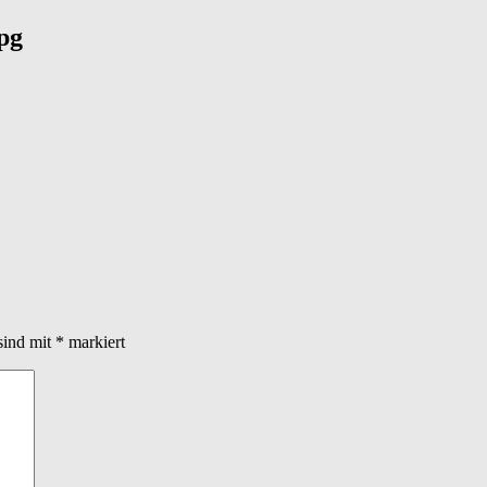
pg
sind mit
*
markiert