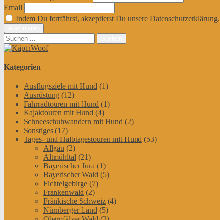
Email
Indem Du fortfährst, akzeptierst Du unsere Datenschutzerklärung.
Suchen
nach:
Kategorien
Ausflugsziele mit Hund
(1)
Ausrüstung
(12)
Fahrradtouren mit Hund
(1)
Kajaktouren mit Hund
(4)
Schneeschuhwandern mit Hund
(2)
Sonstiges
(17)
Tages- und Halbtagestouren mit Hund
(53)
Allgäu
(2)
Altmühltal
(21)
Bayerischer Jura
(1)
Bayerischer Wald
(5)
Fichtelgebirge
(7)
Frankenwald
(2)
Fränkische Schweiz
(4)
Nürnberger Land
(5)
Oberpfälzer Wald
(2)