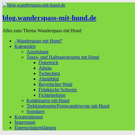
blog.wanderspass-mit-hund.de
Alles zum Thema Wanderspass mit Hund
„Wanderspass mit Hund“
Kategorien
Ausrüstung
Tages- und Halbtagestouren mit Hund
Österreich
Allgäu
Tschechien
Altmühltal
Bayerischer Wald
Fränkische Schweiz
Fichtelgebirge
Kajaktouren mit Hund
Trekkingtouren/Fernwanderwege mit Hund
Sonstiges
Kooperationen
Impressum
Datenschutzerklärung