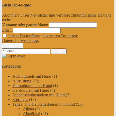
Bleib Up-to-date
Abonniere unser Newsletter und verpasse zukünftig keine Beiträge
mehr!
Vorname oder ganzer Name
Email
Indem Du fortfährst, akzeptierst Du unsere
Datenschutzerklärung.
Suchen
nach:
Kategorien
Ausflugsziele mit Hund
(1)
Ausrüstung
(12)
Fahrradtouren mit Hund
(1)
Kajaktouren mit Hund
(4)
Schneeschuhwandern mit Hund
(2)
Sonstiges
(17)
Tages- und Halbtagestouren mit Hund
(53)
Allgäu
(2)
Altmühltal
(21)