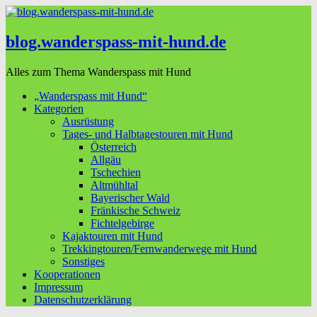
blog.wanderspass-mit-hund.de
Alles zum Thema Wanderspass mit Hund
„Wanderspass mit Hund“
Kategorien
Ausrüstung
Tages- und Halbtagestouren mit Hund
Österreich
Allgäu
Tschechien
Altmühltal
Bayerischer Wald
Fränkische Schweiz
Fichtelgebirge
Kajaktouren mit Hund
Trekkingtouren/Fernwanderwege mit Hund
Sonstiges
Kooperationen
Impressum
Datenschutzerklärung