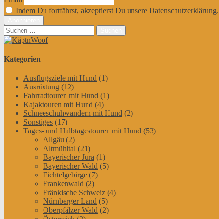
Indem Du fortfährst, akzeptierst Du unsere Datenschutzerklärung.
Suchen
nach:
Kategorien
Ausflugsziele mit Hund
(1)
Ausrüstung
(12)
Fahrradtouren mit Hund
(1)
Kajaktouren mit Hund
(4)
Schneeschuhwandern mit Hund
(2)
Sonstiges
(17)
Tages- und Halbtagestouren mit Hund
(53)
Allgäu
(2)
Altmühltal
(21)
Bayerischer Jura
(1)
Bayerischer Wald
(5)
Fichtelgebirge
(7)
Frankenwald
(2)
Fränkische Schweiz
(4)
Nürnberger Land
(5)
Oberpfälzer Wald
(2)
Österreich
(2)