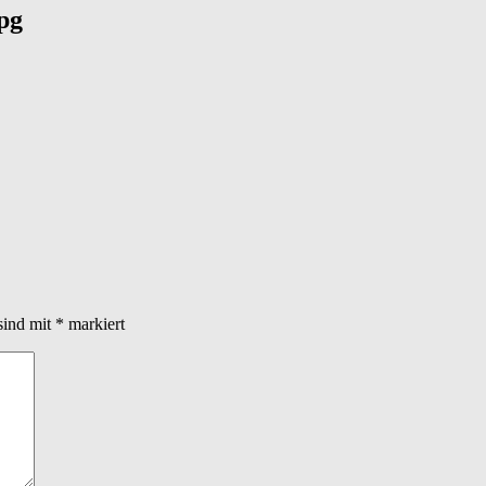
pg
sind mit
*
markiert