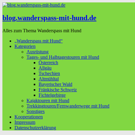
blog.wanderspass-mit-hund.de
Alles zum Thema Wanderspass mit Hund
„Wanderspass mit Hund“
Kategorien
Ausrüstung
Tages- und Halbtagestouren mit Hund
Österreich
Allgäu
Tschechien
Altmühltal
Bayerischer Wald
Fränkische Schweiz
Fichtelgebirge
Kajaktouren mit Hund
Trekkingtouren/Fernwanderwege mit Hund
Sonstiges
Kooperationen
Impressum
Datenschutzerklärung