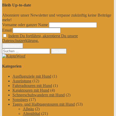
Bleib Up-to-date
Abonniere unser Newsletter und verpasse zukünftig keine Beiträge
mehr!
Vorname oder ganzer Name
Email
Indem Du fortfährst, akzeptierst Du unsere
Datenschutzerklärung.
Suchen
nach:
Kategorien
Ausflugsziele mit Hund
(1)
Ausrüstung
(12)
Fahrradtouren mit Hund
(1)
Kajaktouren mit Hund
(4)
Schneeschuhwandern mit Hund
(2)
Sonstiges
(17)
Tages- und Halbtagestouren mit Hund
(53)
Allgäu
(2)
Altmühltal
(21)