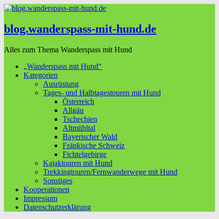
blog.wanderspass-mit-hund.de
Alles zum Thema Wanderspass mit Hund
„Wanderspass mit Hund“
Kategorien
Ausrüstung
Tages- und Halbtagestouren mit Hund
Österreich
Allgäu
Tschechien
Altmühltal
Bayerischer Wald
Fränkische Schweiz
Fichtelgebirge
Kajaktouren mit Hund
Trekkingtouren/Fernwanderwege mit Hund
Sonstiges
Kooperationen
Impressum
Datenschutzerklärung