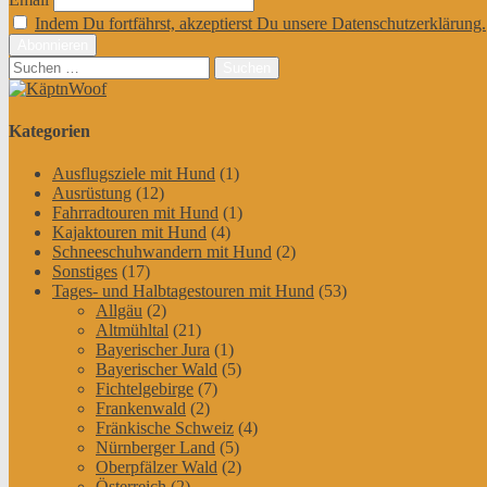
Indem Du fortfährst, akzeptierst Du unsere Datenschutzerklärung.
Suchen
nach:
Kategorien
Ausflugsziele mit Hund
(1)
Ausrüstung
(12)
Fahrradtouren mit Hund
(1)
Kajaktouren mit Hund
(4)
Schneeschuhwandern mit Hund
(2)
Sonstiges
(17)
Tages- und Halbtagestouren mit Hund
(53)
Allgäu
(2)
Altmühltal
(21)
Bayerischer Jura
(1)
Bayerischer Wald
(5)
Fichtelgebirge
(7)
Frankenwald
(2)
Fränkische Schweiz
(4)
Nürnberger Land
(5)
Oberpfälzer Wald
(2)
Österreich
(2)