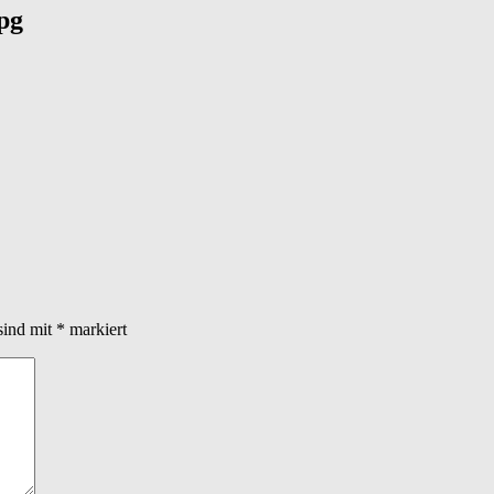
pg
sind mit
*
markiert