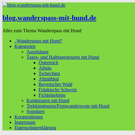
blog.wanderspass-mit-hund.de
Alles zum Thema Wanderspass mit Hund
„Wanderspass mit Hund“
Kategorien
Ausrüstung
Tages- und Halbtagestouren mit Hund
Österreich
Allgäu
Tschechien
Altmühltal
Bayerischer Wald
Fränkische Schweiz
Fichtelgebirge
Kajaktouren mit Hund
Trekkingtouren/Fernwanderwege mit Hund
Sonstiges
Kooperationen
Impressum
Datenschutzerklärung