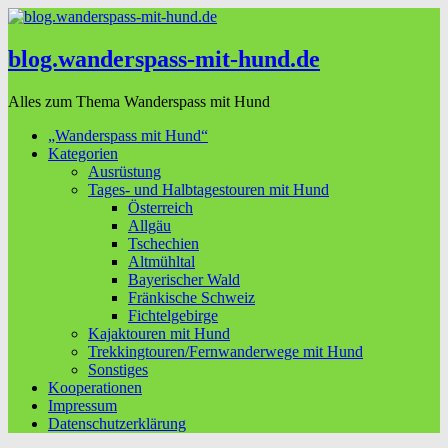
blog.wanderspass-mit-hund.de
Alles zum Thema Wanderspass mit Hund
„Wanderspass mit Hund“
Kategorien
Ausrüstung
Tages- und Halbtagestouren mit Hund
Österreich
Allgäu
Tschechien
Altmühltal
Bayerischer Wald
Fränkische Schweiz
Fichtelgebirge
Kajaktouren mit Hund
Trekkingtouren/Fernwanderwege mit Hund
Sonstiges
Kooperationen
Impressum
Datenschutzerklärung