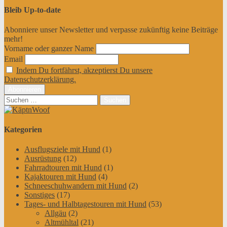
Bleib Up-to-date
Abonniere unser Newsletter und verpasse zukünftig keine Beiträge
mehr!
Vorname oder ganzer Name
Email
Indem Du fortfährst, akzeptierst Du unsere
Datenschutzerklärung.
Suchen
nach:
Kategorien
Ausflugsziele mit Hund
(1)
Ausrüstung
(12)
Fahrradtouren mit Hund
(1)
Kajaktouren mit Hund
(4)
Schneeschuhwandern mit Hund
(2)
Sonstiges
(17)
Tages- und Halbtagestouren mit Hund
(53)
Allgäu
(2)
Altmühltal
(21)