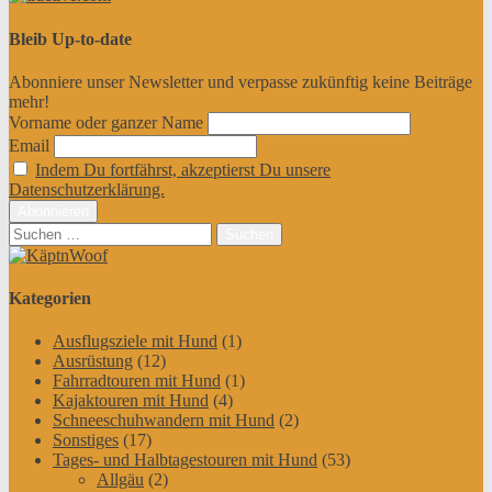
Bleib Up-to-date
Abonniere unser Newsletter und verpasse zukünftig keine Beiträge
mehr!
Vorname oder ganzer Name
Email
Indem Du fortfährst, akzeptierst Du unsere
Datenschutzerklärung.
Suchen
nach:
Kategorien
Ausflugsziele mit Hund
(1)
Ausrüstung
(12)
Fahrradtouren mit Hund
(1)
Kajaktouren mit Hund
(4)
Schneeschuhwandern mit Hund
(2)
Sonstiges
(17)
Tages- und Halbtagestouren mit Hund
(53)
Allgäu
(2)