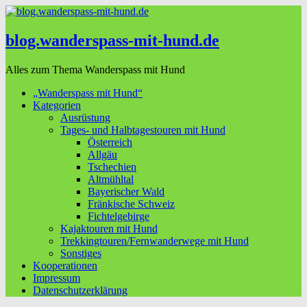
blog.wanderspass-mit-hund.de
Alles zum Thema Wanderspass mit Hund
„Wanderspass mit Hund“
Kategorien
Ausrüstung
Tages- und Halbtagestouren mit Hund
Österreich
Allgäu
Tschechien
Altmühltal
Bayerischer Wald
Fränkische Schweiz
Fichtelgebirge
Kajaktouren mit Hund
Trekkingtouren/Fernwanderwege mit Hund
Sonstiges
Kooperationen
Impressum
Datenschutzerklärung