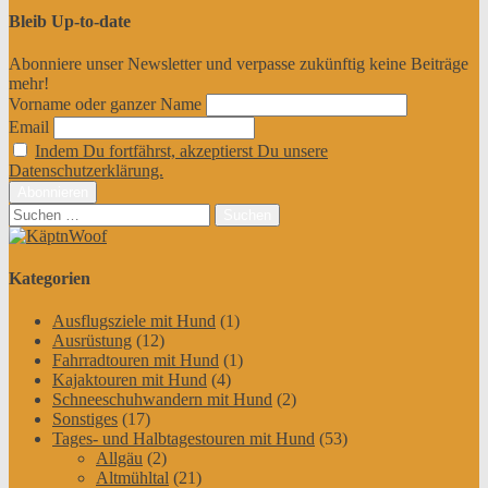
Bleib Up-to-date
Abonniere unser Newsletter und verpasse zukünftig keine Beiträge
mehr!
Vorname oder ganzer Name
Email
Indem Du fortfährst, akzeptierst Du unsere
Datenschutzerklärung.
Suchen
nach:
Kategorien
Ausflugsziele mit Hund
(1)
Ausrüstung
(12)
Fahrradtouren mit Hund
(1)
Kajaktouren mit Hund
(4)
Schneeschuhwandern mit Hund
(2)
Sonstiges
(17)
Tages- und Halbtagestouren mit Hund
(53)
Allgäu
(2)
Altmühltal
(21)