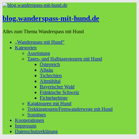
blog.wanderspass-mit-hund.de
Alles zum Thema Wanderspass mit Hund
„Wanderspass mit Hund“
Kategorien
Ausrüstung
Tages- und Halbtagestouren mit Hund
Österreich
Allgäu
Tschechien
Altmühltal
Bayerischer Wald
Fränkische Schweiz
Fichtelgebirge
Kajaktouren mit Hund
Trekkingtouren/Fernwanderwege mit Hund
Sonstiges
Kooperationen
Impressum
Datenschutzerklärung