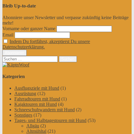
Bleib Up-to-date
Abonniere unser Newsletter und verpasse zukünftig keine Beiträge
mehr!
Vorname oder ganzer Name
Email
Indem Du fortfährst, akzeptierst Du unsere
Datenschutzerklärung.
Suchen
nach:
Kategorien
Ausflugsziele mit Hund
(1)
Ausrüstung
(12)
Fahrradtouren mit Hund
(1)
Kajaktouren mit Hund
(4)
Schneeschuhwandern mit Hund
(2)
Sonstiges
(17)
Tages- und Halbtagestouren mit Hund
(53)
Allgäu
(2)
Altmühltal
(21)