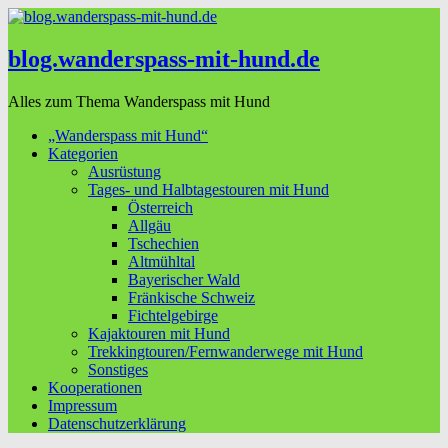
blog.wanderspass-mit-hund.de
Alles zum Thema Wanderspass mit Hund
„Wanderspass mit Hund“
Kategorien
Ausrüstung
Tages- und Halbtagestouren mit Hund
Österreich
Allgäu
Tschechien
Altmühltal
Bayerischer Wald
Fränkische Schweiz
Fichtelgebirge
Kajaktouren mit Hund
Trekkingtouren/Fernwanderwege mit Hund
Sonstiges
Kooperationen
Impressum
Datenschutzerklärung