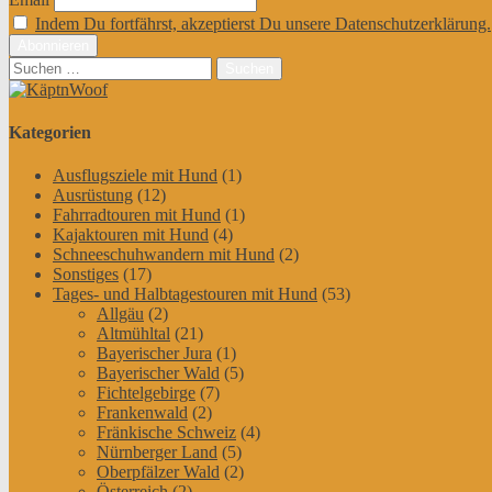
Indem Du fortfährst, akzeptierst Du unsere Datenschutzerklärung.
Suchen
nach:
Kategorien
Ausflugsziele mit Hund
(1)
Ausrüstung
(12)
Fahrradtouren mit Hund
(1)
Kajaktouren mit Hund
(4)
Schneeschuhwandern mit Hund
(2)
Sonstiges
(17)
Tages- und Halbtagestouren mit Hund
(53)
Allgäu
(2)
Altmühltal
(21)
Bayerischer Jura
(1)
Bayerischer Wald
(5)
Fichtelgebirge
(7)
Frankenwald
(2)
Fränkische Schweiz
(4)
Nürnberger Land
(5)
Oberpfälzer Wald
(2)
Österreich
(2)