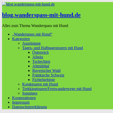
blog.wanderspass-mit-hund.de
Alles zum Thema Wanderspass mit Hund
„Wanderspass mit Hund“
Kategorien
Ausrüstung
Tages- und Halbtagestouren mit Hund
Österreich
Allgäu
Tschechien
Altmühltal
Bayerischer Wald
Fränkische Schweiz
Fichtelgebirge
Kajaktouren mit Hund
Trekkingtouren/Fernwanderwege mit Hund
Sonstiges
Kooperationen
Impressum
Datenschutzerklärung