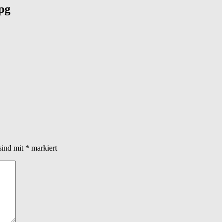
pg
sind mit
*
markiert