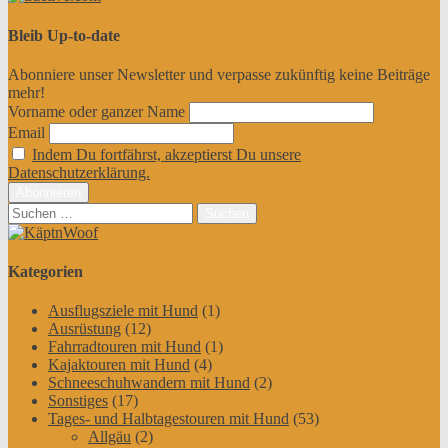
Bleib Up-to-date
Abonniere unser Newsletter und verpasse zukünftig keine Beiträge
mehr!
Vorname oder ganzer Name
Email
Indem Du fortfährst, akzeptierst Du unsere
Datenschutzerklärung.
Suchen
nach:
Kategorien
Ausflugsziele mit Hund
(1)
Ausrüstung
(12)
Fahrradtouren mit Hund
(1)
Kajaktouren mit Hund
(4)
Schneeschuhwandern mit Hund
(2)
Sonstiges
(17)
Tages- und Halbtagestouren mit Hund
(53)
Allgäu
(2)