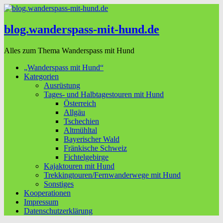
blog.wanderspass-mit-hund.de
Alles zum Thema Wanderspass mit Hund
„Wanderspass mit Hund“
Kategorien
Ausrüstung
Tages- und Halbtagestouren mit Hund
Österreich
Allgäu
Tschechien
Altmühltal
Bayerischer Wald
Fränkische Schweiz
Fichtelgebirge
Kajaktouren mit Hund
Trekkingtouren/Fernwanderwege mit Hund
Sonstiges
Kooperationen
Impressum
Datenschutzerklärung