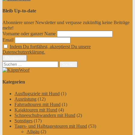
Bleib Up-to-date
Abonniere unser Newsletter und verpasse zukünftig keine Beiträge
mehr!
Vorname oder ganzer Name
Email
Indem Du fortfährst, akzeptierst Du unsere
Datenschutzerklärung.
Suchen
nach:
Kategorien
Ausflugsziele mit Hund
(1)
Ausrüstung
(12)
Fahrradtouren mit Hund
(1)
Kajaktouren mit Hund
(4)
Schneeschuhwandern mit Hund
(2)
Sonstiges
(17)
Tages- und Halbtagestouren mit Hund
(53)
Allgäu
(2)