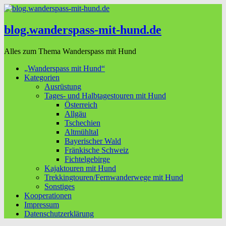
blog.wanderspass-mit-hund.de
Alles zum Thema Wanderspass mit Hund
„Wanderspass mit Hund“
Kategorien
Ausrüstung
Tages- und Halbtagestouren mit Hund
Österreich
Allgäu
Tschechien
Altmühltal
Bayerischer Wald
Fränkische Schweiz
Fichtelgebirge
Kajaktouren mit Hund
Trekkingtouren/Fernwanderwege mit Hund
Sonstiges
Kooperationen
Impressum
Datenschutzerklärung