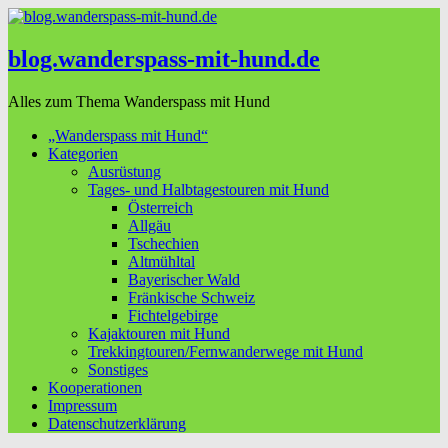
blog.wanderspass-mit-hund.de
Alles zum Thema Wanderspass mit Hund
„Wanderspass mit Hund“
Kategorien
Ausrüstung
Tages- und Halbtagestouren mit Hund
Österreich
Allgäu
Tschechien
Altmühltal
Bayerischer Wald
Fränkische Schweiz
Fichtelgebirge
Kajaktouren mit Hund
Trekkingtouren/Fernwanderwege mit Hund
Sonstiges
Kooperationen
Impressum
Datenschutzerklärung