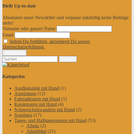
Bleib Up-to-date
Abonniere unser Newsletter und verpasse zukünftig keine Beiträge
mehr!
Vorname oder ganzer Name
Email
Indem Du fortfährst, akzeptierst Du unsere
Datenschutzerklärung.
Suchen
nach:
Kategorien
Ausflugsziele mit Hund
(1)
Ausrüstung
(12)
Fahrradtouren mit Hund
(1)
Kajaktouren mit Hund
(4)
Schneeschuhwandern mit Hund
(2)
Sonstiges
(17)
Tages- und Halbtagestouren mit Hund
(53)
Allgäu
(2)
Altmühltal
(21)