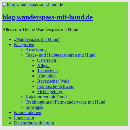
blog.wanderspass-mit-hund.de
Alles zum Thema Wanderspass mit Hund
„Wanderspass mit Hund“
Kategorien
Ausrüstung
Tages- und Halbtagestouren mit Hund
Österreich
Allgäu
Tschechien
Altmühltal
Bayerischer Wald
Fränkische Schweiz
Fichtelgebirge
Kajaktouren mit Hund
Trekkingtouren/Fernwanderwege mit Hund
Sonstiges
Kooperationen
Impressum
Datenschutzerklärung