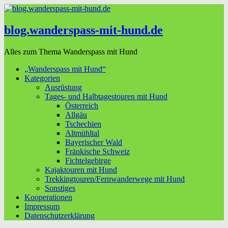
blog.wanderspass-mit-hund.de
Alles zum Thema Wanderspass mit Hund
„Wanderspass mit Hund“
Kategorien
Ausrüstung
Tages- und Halbtagestouren mit Hund
Österreich
Allgäu
Tschechien
Altmühltal
Bayerischer Wald
Fränkische Schweiz
Fichtelgebirge
Kajaktouren mit Hund
Trekkingtouren/Fernwanderwege mit Hund
Sonstiges
Kooperationen
Impressum
Datenschutzerklärung