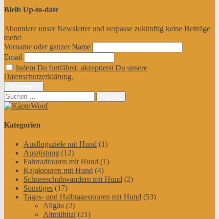
Bleib Up-to-date
Abonniere unser Newsletter und verpasse zukünftig keine Beiträge
mehr!
Vorname oder ganzer Name
Email
Indem Du fortfährst, akzeptierst Du unsere
Datenschutzerklärung.
Suchen
nach:
Kategorien
Ausflugsziele mit Hund
(1)
Ausrüstung
(12)
Fahrradtouren mit Hund
(1)
Kajaktouren mit Hund
(4)
Schneeschuhwandern mit Hund
(2)
Sonstiges
(17)
Tages- und Halbtagestouren mit Hund
(53)
Allgäu
(2)
Altmühltal
(21)