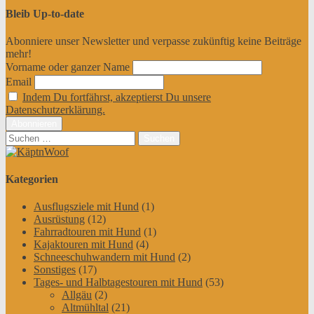
Bleib Up-to-date
Abonniere unser Newsletter und verpasse zukünftig keine Beiträge
mehr!
Vorname oder ganzer Name
Email
Indem Du fortfährst, akzeptierst Du unsere
Datenschutzerklärung.
Suchen
nach:
Kategorien
Ausflugsziele mit Hund
(1)
Ausrüstung
(12)
Fahrradtouren mit Hund
(1)
Kajaktouren mit Hund
(4)
Schneeschuhwandern mit Hund
(2)
Sonstiges
(17)
Tages- und Halbtagestouren mit Hund
(53)
Allgäu
(2)
Altmühltal
(21)