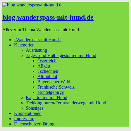
blog.wanderspass-mit-hund.de
Alles zum Thema Wanderspass mit Hund
„Wanderspass mit Hund“
Kategorien
Ausrüstung
Tages- und Halbtagestouren mit Hund
Österreich
Allgäu
Tschechien
Altmühltal
Bayerischer Wald
Fränkische Schweiz
Fichtelgebirge
Kajaktouren mit Hund
Trekkingtouren/Fernwanderwege mit Hund
Sonstiges
Kooperationen
Impressum
Datenschutzerklärung