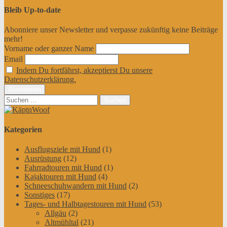
Bleib Up-to-date
Abonniere unser Newsletter und verpasse zukünftig keine Beiträge
mehr!
Vorname oder ganzer Name
Email
Indem Du fortfährst, akzeptierst Du unsere
Datenschutzerklärung.
Suchen
nach:
Kategorien
Ausflugsziele mit Hund
(1)
Ausrüstung
(12)
Fahrradtouren mit Hund
(1)
Kajaktouren mit Hund
(4)
Schneeschuhwandern mit Hund
(2)
Sonstiges
(17)
Tages- und Halbtagestouren mit Hund
(53)
Allgäu
(2)
Altmühltal
(21)