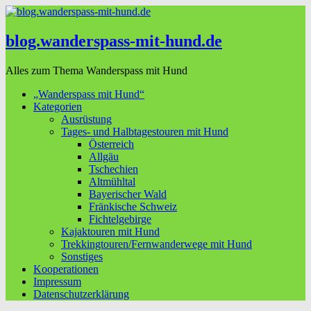
blog.wanderspass-mit-hund.de
Alles zum Thema Wanderspass mit Hund
„Wanderspass mit Hund“
Kategorien
Ausrüstung
Tages- und Halbtagestouren mit Hund
Österreich
Allgäu
Tschechien
Altmühltal
Bayerischer Wald
Fränkische Schweiz
Fichtelgebirge
Kajaktouren mit Hund
Trekkingtouren/Fernwanderwege mit Hund
Sonstiges
Kooperationen
Impressum
Datenschutzerklärung