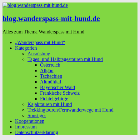
blog.wanderspass-mit-hund.de
Alles zum Thema Wanderspass mit Hund
„Wanderspass mit Hund“
Kategorien
Ausrüstung
Tages- und Halbtagestouren mit Hund
Österreich
Allgäu
Tschechien
Altmühltal
Bayerischer Wald
Fränkische Schweiz
Fichtelgebirge
Kajaktouren mit Hund
Trekkingtouren/Fernwanderwege mit Hund
Sonstiges
Kooperationen
Impressum
Datenschutzerklärung