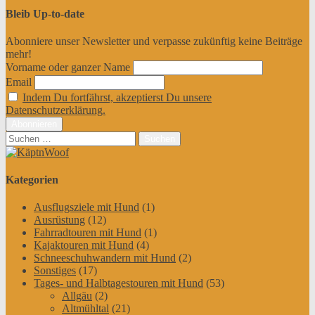
Bleib Up-to-date
Abonniere unser Newsletter und verpasse zukünftig keine Beiträge
mehr!
Vorname oder ganzer Name
Email
Indem Du fortfährst, akzeptierst Du unsere
Datenschutzerklärung.
Suchen
nach:
Kategorien
Ausflugsziele mit Hund
(1)
Ausrüstung
(12)
Fahrradtouren mit Hund
(1)
Kajaktouren mit Hund
(4)
Schneeschuhwandern mit Hund
(2)
Sonstiges
(17)
Tages- und Halbtagestouren mit Hund
(53)
Allgäu
(2)
Altmühltal
(21)