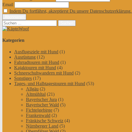
Email
Indem Du fortfährst, akzeptierst Du unsere Datenschutzerklärung.
Suchen
nach:
Kategorien
Ausflugsziele mit Hund
(1)
Ausrüstung
(12)
Fahrradtouren mit Hund
(1)
Kajaktouren mit Hund
(4)
Schneeschuhwandern mit Hund
(2)
Sonstiges
(17)
Tages- und Halbtagestouren mit Hund
(53)
Allgäu
(2)
Altmühltal
(21)
Bayerischer Jura
(1)
Bayerischer Wald
(5)
Fichtelgebirge
(7)
Frankenwald
(2)
Fränkische Schweiz
(4)
Nürnberger Land
(5)
Oberpfälzer Wald
(2)