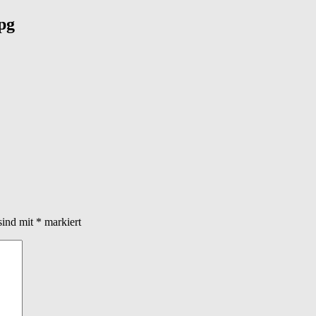
pg
sind mit
*
markiert