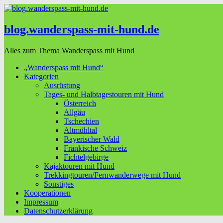
blog.wanderspass-mit-hund.de
Alles zum Thema Wanderspass mit Hund
„Wanderspass mit Hund“
Kategorien
Ausrüstung
Tages- und Halbtagestouren mit Hund
Österreich
Allgäu
Tschechien
Altmühltal
Bayerischer Wald
Fränkische Schweiz
Fichtelgebirge
Kajaktouren mit Hund
Trekkingtouren/Fernwanderwege mit Hund
Sonstiges
Kooperationen
Impressum
Datenschutzerklärung