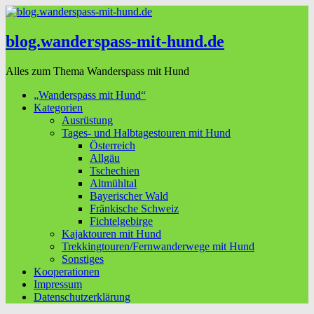
blog.wanderspass-mit-hund.de
Alles zum Thema Wanderspass mit Hund
„Wanderspass mit Hund“
Kategorien
Ausrüstung
Tages- und Halbtagestouren mit Hund
Österreich
Allgäu
Tschechien
Altmühltal
Bayerischer Wald
Fränkische Schweiz
Fichtelgebirge
Kajaktouren mit Hund
Trekkingtouren/Fernwanderwege mit Hund
Sonstiges
Kooperationen
Impressum
Datenschutzerklärung