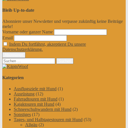
Bleib Up-to-date
Abonniere unser Newsletter und verpasse zukünftig keine Beiträge
mehr!
Vorname oder ganzer Name
Email
Indem Du fortfährst, akzeptierst Du unsere
Datenschutzerklärung.
Suchen
nach:
Kategorien
Ausflugsziele mit Hund
(1)
Ausrüstung
(12)
Fahrradtouren mit Hund
(1)
Kajaktouren mit Hund
(4)
Schneeschuhwandern mit Hund
(2)
Sonstiges
(17)
Tages- und Halbtagestouren mit Hund
(53)
Allgäu
(2)