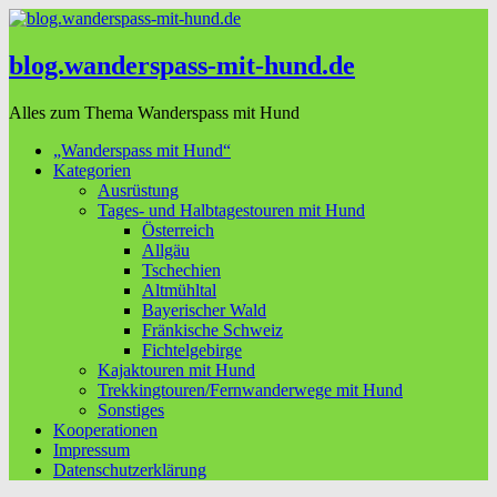
blog.wanderspass-mit-hund.de
Alles zum Thema Wanderspass mit Hund
„Wanderspass mit Hund“
Kategorien
Ausrüstung
Tages- und Halbtagestouren mit Hund
Österreich
Allgäu
Tschechien
Altmühltal
Bayerischer Wald
Fränkische Schweiz
Fichtelgebirge
Kajaktouren mit Hund
Trekkingtouren/Fernwanderwege mit Hund
Sonstiges
Kooperationen
Impressum
Datenschutzerklärung