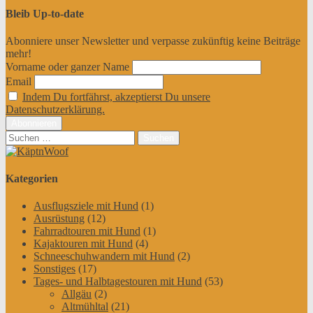
Bleib Up-to-date
Abonniere unser Newsletter und verpasse zukünftig keine Beiträge
mehr!
Vorname oder ganzer Name
Email
Indem Du fortfährst, akzeptierst Du unsere
Datenschutzerklärung.
Suchen
nach:
Kategorien
Ausflugsziele mit Hund
(1)
Ausrüstung
(12)
Fahrradtouren mit Hund
(1)
Kajaktouren mit Hund
(4)
Schneeschuhwandern mit Hund
(2)
Sonstiges
(17)
Tages- und Halbtagestouren mit Hund
(53)
Allgäu
(2)
Altmühltal
(21)