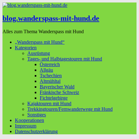
blog.wanderspass-mit-hund.de
Alles zum Thema Wanderspass mit Hund
„Wanderspass mit Hund“
Kategorien
Ausrüstung
Tages- und Halbtagestouren mit Hund
Österreich
Allgäu
Tschechien
Altmühltal
Bayerischer Wald
Fränkische Schweiz
Fichtelgebirge
Kajaktouren mit Hund
Trekkingtouren/Fernwanderwege mit Hund
Sonstiges
Kooperationen
Impressum
Datenschutzerklärung