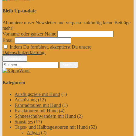
Bleib Up-to-date
Abonniere unser Newsletter und verpasse zukünftig keine Beiträge
mehr!
Vorname oder ganzer Name
Email
Indem Du fortfährst, akzeptierst Du unsere
Datenschutzerklärung.
Suchen
nach:
Kategorien
Ausflugsziele mit Hund
(1)
Ausrüstung
(12)
Fahrradtouren mit Hund
(1)
Kajaktouren mit Hund
(4)
Schneeschuhwandern mit Hund
(2)
Sonstiges
(17)
Tages- und Halbtagestouren mit Hund
(53)
Allgäu
(2)