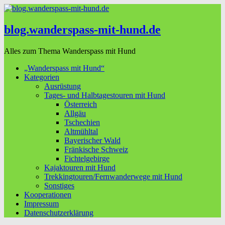
blog.wanderspass-mit-hund.de
Alles zum Thema Wanderspass mit Hund
„Wanderspass mit Hund“
Kategorien
Ausrüstung
Tages- und Halbtagestouren mit Hund
Österreich
Allgäu
Tschechien
Altmühltal
Bayerischer Wald
Fränkische Schweiz
Fichtelgebirge
Kajaktouren mit Hund
Trekkingtouren/Fernwanderwege mit Hund
Sonstiges
Kooperationen
Impressum
Datenschutzerklärung