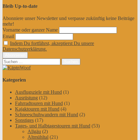
Bleib Up-to-date
Abonniere unser Newsletter und verpasse zukünftig keine Beiträge
mehr!
Vorname oder ganzer Name
Email
Indem Du fortfährst, akzeptierst Du unsere
Datenschutzerklärung.
Suchen
nach:
Kategorien
Ausflugsziele mit Hund
(1)
Ausrüstung
(12)
Fahrradtouren mit Hund
(1)
Kajaktouren mit Hund
(4)
Schneeschuhwandern mit Hund
(2)
Sonstiges
(17)
Tages- und Halbtagestouren mit Hund
(53)
Allgäu
(2)
Altmühltal
(21)