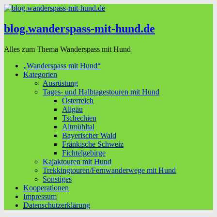
blog.wanderspass-mit-hund.de
Alles zum Thema Wanderspass mit Hund
„Wanderspass mit Hund“
Kategorien
Ausrüstung
Tages- und Halbtagestouren mit Hund
Österreich
Allgäu
Tschechien
Altmühltal
Bayerischer Wald
Fränkische Schweiz
Fichtelgebirge
Kajaktouren mit Hund
Trekkingtouren/Fernwanderwege mit Hund
Sonstiges
Kooperationen
Impressum
Datenschutzerklärung