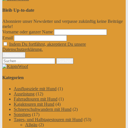
Bleib Up-to-date
Abonniere unser Newsletter und verpasse zukünftig keine Beiträge
mehr!
Vorname oder ganzer Name
Email
Indem Du fortfährst, akzeptierst Du unsere
Datenschutzerklärung.
Suchen
nach:
Kategorien
Ausflugsziele mit Hund
(1)
Ausrüstung
(12)
Fahrradtouren mit Hund
(1)
Kajaktouren mit Hund
(4)
Schneeschuhwandern mit Hund
(2)
Sonstiges
(17)
Tages- und Halbtagestouren mit Hund
(53)
Allgäu
(2)