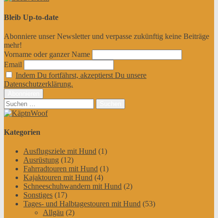
Bleib Up-to-date
Abonniere unser Newsletter und verpasse zukünftig keine Beiträge
mehr!
Vorname oder ganzer Name
Email
Indem Du fortfährst, akzeptierst Du unsere
Datenschutzerklärung.
Suchen
nach:
Kategorien
Ausflugsziele mit Hund
(1)
Ausrüstung
(12)
Fahrradtouren mit Hund
(1)
Kajaktouren mit Hund
(4)
Schneeschuhwandern mit Hund
(2)
Sonstiges
(17)
Tages- und Halbtagestouren mit Hund
(53)
Allgäu
(2)