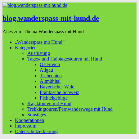
blog.wanderspass-mit-hund.de
Alles zum Thema Wanderspass mit Hund
„Wanderspass mit Hund“
Kategorien
Ausrüstung
Tages- und Halbtagestouren mit Hund
Österreich
Allgäu
Tschechien
Altmühltal
Bayerischer Wald
Fränkische Schweiz
Fichtelgebirge
Kajaktouren mit Hund
Trekkingtouren/Fernwanderwege mit Hund
Sonstiges
Kooperationen
Impressum
Datenschutzerklärung