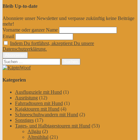
Bleib Up-to-date
Abonniere unser Newsletter und verpasse zukünftig keine Beiträge
mehr!
Vorname oder ganzer Name
Email
Indem Du fortfährst, akzeptierst Du unsere
Datenschutzerklärung.
Suchen
nach:
Kategorien
Ausflugsziele mit Hund
(1)
Ausrüstung
(12)
Fahrradtouren mit Hund
(1)
Kajaktouren mit Hund
(4)
Schneeschuhwandern mit Hund
(2)
Sonstiges
(17)
Tages- und Halbtagestouren mit Hund
(53)
Allgäu
(2)
Altmühltal
(21)