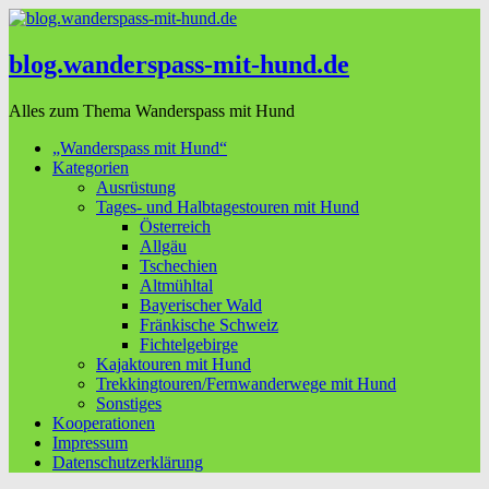
blog.wanderspass-mit-hund.de
Alles zum Thema Wanderspass mit Hund
„Wanderspass mit Hund“
Kategorien
Ausrüstung
Tages- und Halbtagestouren mit Hund
Österreich
Allgäu
Tschechien
Altmühltal
Bayerischer Wald
Fränkische Schweiz
Fichtelgebirge
Kajaktouren mit Hund
Trekkingtouren/Fernwanderwege mit Hund
Sonstiges
Kooperationen
Impressum
Datenschutzerklärung