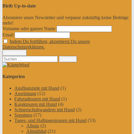
Bleib Up-to-date
Abonniere unser Newsletter und verpasse zukünftig keine Beiträge
mehr!
Vorname oder ganzer Name
Email
Indem Du fortfährst, akzeptierst Du unsere
Datenschutzerklärung.
Suchen
nach:
Kategorien
Ausflugsziele mit Hund
(1)
Ausrüstung
(12)
Fahrradtouren mit Hund
(1)
Kajaktouren mit Hund
(4)
Schneeschuhwandern mit Hund
(2)
Sonstiges
(17)
Tages- und Halbtagestouren mit Hund
(53)
Allgäu
(2)
Altmühltal
(21)