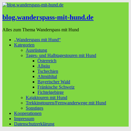
blog.wanderspass-mit-hund.de
Alles zum Thema Wanderspass mit Hund
„Wanderspass mit Hund“
Kategorien
Ausrüstung
Tages- und Halbtagestouren mit Hund
Österreich
Allgäu
Tschechien
Altmühltal
Bayerischer Wald
Fränkische Schweiz
Fichtelgebirge
Kajaktouren mit Hund
Trekkingtouren/Fernwanderwege mit Hund
Sonstiges
Kooperationen
Impressum
Datenschutzerklärung