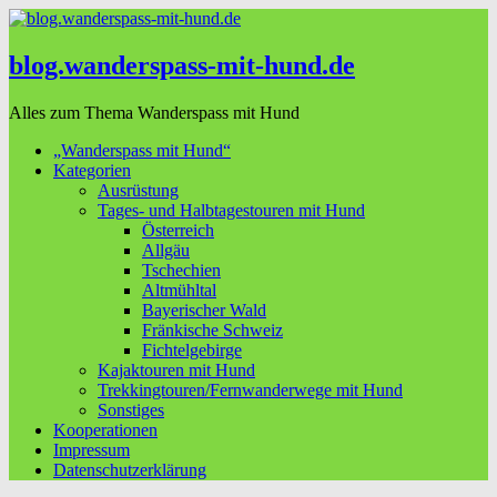
blog.wanderspass-mit-hund.de
Alles zum Thema Wanderspass mit Hund
„Wanderspass mit Hund“
Kategorien
Ausrüstung
Tages- und Halbtagestouren mit Hund
Österreich
Allgäu
Tschechien
Altmühltal
Bayerischer Wald
Fränkische Schweiz
Fichtelgebirge
Kajaktouren mit Hund
Trekkingtouren/Fernwanderwege mit Hund
Sonstiges
Kooperationen
Impressum
Datenschutzerklärung