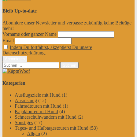
Bleib Up-to-date
Abonniere unser Newsletter und verpasse zukünftig keine Beiträge
mehr!
Vorname oder ganzer Name
Email
Indem Du fortfährst, akzeptierst Du unsere
Datenschutzerklärung.
Suchen
nach:
Kategorien
Ausflugsziele mit Hund
(1)
Ausrüstung
(12)
Fahrradtouren mit Hund
(1)
Kajaktouren mit Hund
(4)
Schneeschuhwandern mit Hund
(2)
Sonstiges
(17)
Tages- und Halbtagestouren mit Hund
(53)
Allgäu
(2)