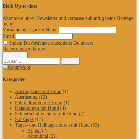
Bleib Up-to-date
Abonniere unser Newsletter und verpasse zukünftig keine Beiträge
mehr!
Vorname oder ganzer Name
Email
Indem Du fortfährst, akzeptierst Du unsere
Datenschutzerklärung.
Suchen
nach:
Kategorien
Ausflugsziele mit Hund
(1)
Ausrüstung
(12)
Fahrradtouren mit Hund
(1)
Kajaktouren mit Hund
(4)
Schneeschuhwandern mit Hund
(2)
Sonstiges
(17)
Tages- und Halbtagestouren mit Hund
(53)
Allgäu
(2)
Altmühltal
(21)