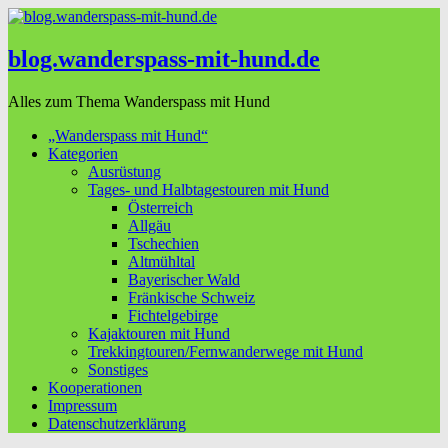
blog.wanderspass-mit-hund.de
Alles zum Thema Wanderspass mit Hund
„Wanderspass mit Hund“
Kategorien
Ausrüstung
Tages- und Halbtagestouren mit Hund
Österreich
Allgäu
Tschechien
Altmühltal
Bayerischer Wald
Fränkische Schweiz
Fichtelgebirge
Kajaktouren mit Hund
Trekkingtouren/Fernwanderwege mit Hund
Sonstiges
Kooperationen
Impressum
Datenschutzerklärung