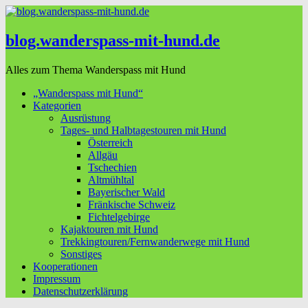
blog.wanderspass-mit-hund.de
Alles zum Thema Wanderspass mit Hund
„Wanderspass mit Hund“
Kategorien
Ausrüstung
Tages- und Halbtagestouren mit Hund
Österreich
Allgäu
Tschechien
Altmühltal
Bayerischer Wald
Fränkische Schweiz
Fichtelgebirge
Kajaktouren mit Hund
Trekkingtouren/Fernwanderwege mit Hund
Sonstiges
Kooperationen
Impressum
Datenschutzerklärung