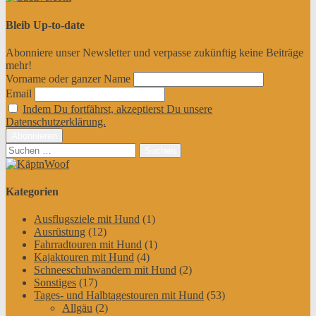
Bleib Up-to-date
Abonniere unser Newsletter und verpasse zukünftig keine Beiträge
mehr!
Vorname oder ganzer Name
Email
Indem Du fortfährst, akzeptierst Du unsere
Datenschutzerklärung.
Suchen
nach:
Kategorien
Ausflugsziele mit Hund
(1)
Ausrüstung
(12)
Fahrradtouren mit Hund
(1)
Kajaktouren mit Hund
(4)
Schneeschuhwandern mit Hund
(2)
Sonstiges
(17)
Tages- und Halbtagestouren mit Hund
(53)
Allgäu
(2)