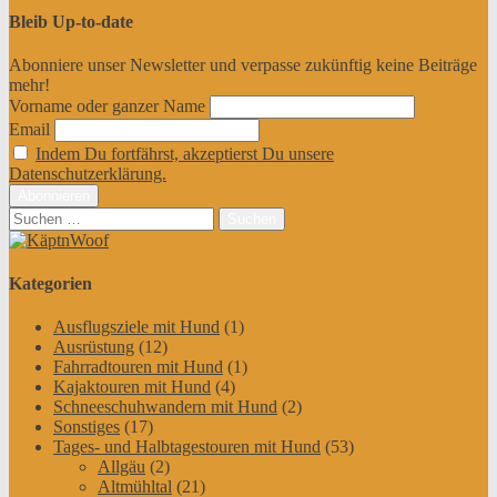
Bleib Up-to-date
Abonniere unser Newsletter und verpasse zukünftig keine Beiträge
mehr!
Vorname oder ganzer Name
Email
Indem Du fortfährst, akzeptierst Du unsere
Datenschutzerklärung.
Suchen
nach:
Kategorien
Ausflugsziele mit Hund
(1)
Ausrüstung
(12)
Fahrradtouren mit Hund
(1)
Kajaktouren mit Hund
(4)
Schneeschuhwandern mit Hund
(2)
Sonstiges
(17)
Tages- und Halbtagestouren mit Hund
(53)
Allgäu
(2)
Altmühltal
(21)