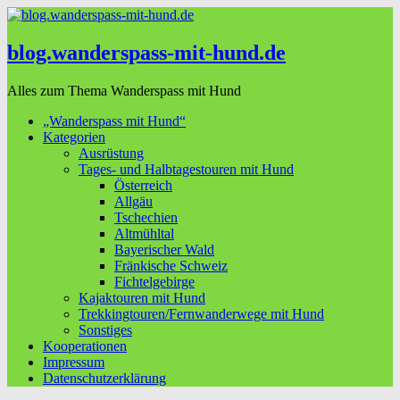
blog.wanderspass-mit-hund.de
Alles zum Thema Wanderspass mit Hund
„Wanderspass mit Hund“
Kategorien
Ausrüstung
Tages- und Halbtagestouren mit Hund
Österreich
Allgäu
Tschechien
Altmühltal
Bayerischer Wald
Fränkische Schweiz
Fichtelgebirge
Kajaktouren mit Hund
Trekkingtouren/Fernwanderwege mit Hund
Sonstiges
Kooperationen
Impressum
Datenschutzerklärung