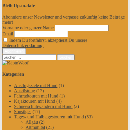
Bleib Up-to-date
Abonniere unser Newsletter und verpasse zukünftig keine Beiträge
mehr!
Vorname oder ganzer Name
Email
Indem Du fortfährst, akzeptierst Du unsere
Datenschutzerklärung.
Suchen
nach:
Kategorien
Ausflugsziele mit Hund
(1)
Ausrüstung
(12)
Fahrradtouren mit Hund
(1)
Kajaktouren mit Hund
(4)
Schneeschuhwandern mit Hund
(2)
Sonstiges
(17)
Tages- und Halbtagestouren mit Hund
(53)
Allgäu
(2)
Altmühltal
(21)