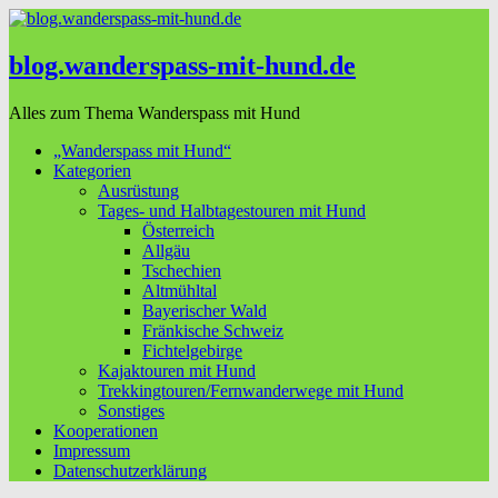
blog.wanderspass-mit-hund.de
Alles zum Thema Wanderspass mit Hund
„Wanderspass mit Hund“
Kategorien
Ausrüstung
Tages- und Halbtagestouren mit Hund
Österreich
Allgäu
Tschechien
Altmühltal
Bayerischer Wald
Fränkische Schweiz
Fichtelgebirge
Kajaktouren mit Hund
Trekkingtouren/Fernwanderwege mit Hund
Sonstiges
Kooperationen
Impressum
Datenschutzerklärung